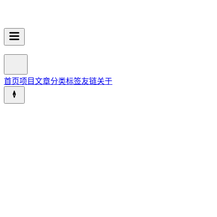
首页
项目
文章
分类
标签
友链
关于
-
/
RavelloH
/
开发
>
前端
/
6005
字
/
---
/
---
Virgule.js 现已发布
#
virgule-js-now-released
JavaScript
Virgule.js 是一个轻量级的 JavaScript 打字机
能，并通过“斜杠覆盖-随机字符-目标文字”的三阶段逻辑实