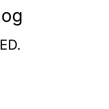
log
ED.