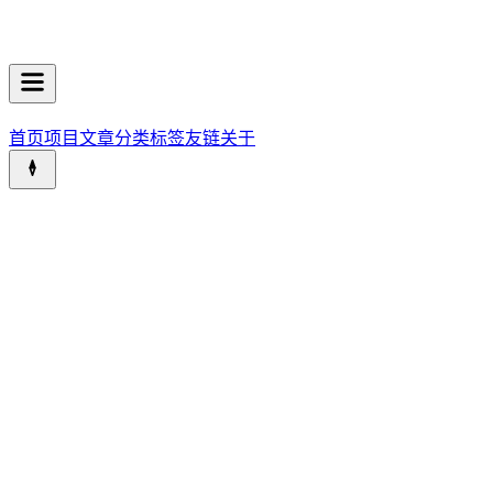
首页
项目
文章
分类
标签
友链
关于
IMG_6934
5712
×
4284
IMG_6925
5712
×
4284
IMG_6932
5712
×
4284
IMG_7704
4032
×
3024