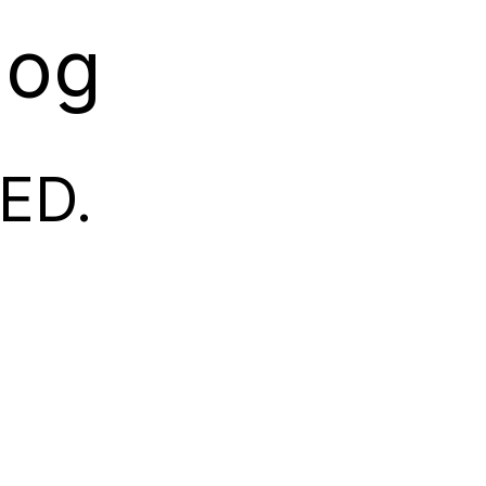
log
ED.